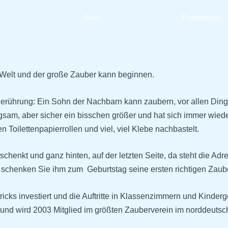
Start
Über Thomas
Programm
r Welt und der große Zauber kann beginnen.
n Berührung: Ein Sohn der Nachbarn kann zaubern, vor allen Di
gsam, aber sicher ein bisschen größer und hat sich immer wie
 Toilettenpapierrollen und viel, viel Klebe nachbastelt.
henkt und ganz hinten, auf der letzten Seite, da steht die A
, schenken Sie ihm zum Geburtstag seine ersten richtigen Zaube
icks investiert und die Auftritte in Klassenzimmern und Kinde
 und wird 2003 Mitglied im größten Zauberverein im norddeuts