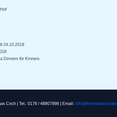
 Hof
dt 24.10.2018
2018
 Dinners för Kinners
s Coch | Tel.: 0176 / 48807898 | Email:
info@thomasderzauber