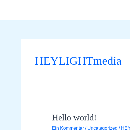
Zum
Inhalt
springen
HEYLIGHTmedia
Hello world!
Hello
world!
Ein Kommentar
/
Uncategorized
/
HEY